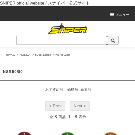
SNIPER official website / スナイパー公式サイト
メニュー
ホーム
>
HONDA
>
50cc-125cc
>
NSR50/80
NSR50/80
おすすめ順
価格順
新着順
< Prev
Next >
8
1
8
全
商品
-
表示