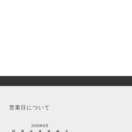
営業日について
2026年8月
日
月
火
水
木
金
土