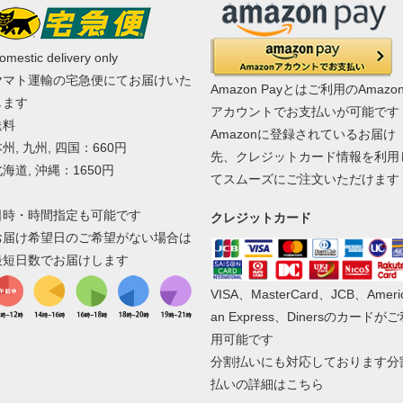
omestic delivery only
ヤマト運輸の宅急便にてお届けいた
Amazon Payとはご利用のAmazo
します
アカウントでお支払いが可能です
送料
Amazonに登録されているお届け
州, 九州, 四国：660円
先、クレジットカード情報を利用
海道, 沖縄：1650円
てスムーズにご注文いただけます
日時・時間指定も可能です
クレジットカード
お届け希望日のご希望がない場合は
最短日数でお届けします
VISA、MasterCard、JCB、Ameri
an Express、Dinersのカードが
用可能です
分割払いにも対応しております
分
払いの詳細はこちら