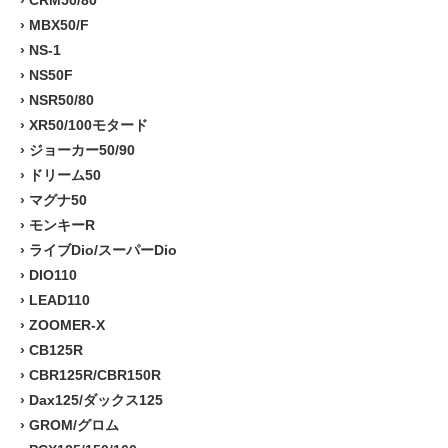
›
MBX50/F
›
NS-1
›
NS50F
›
NSR50/80
›
XR50/100モタード
›
ジョーカー50/90
›
ドリーム50
›
マグナ50
›
モンキーR
›
ライブDio/スーパーDio
›
DIO110
›
LEAD110
›
ZOOMER-X
›
CB125R
›
CBR125R/CBR150R
›
Dax125/ダックス125
›
GROM/グロム