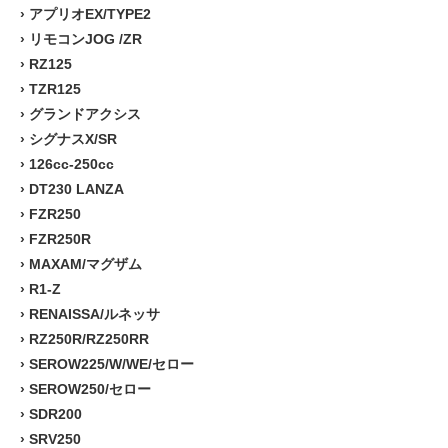
›
アプリオEX/TYPE2
›
リモコンJOG /ZR
›
RZ125
›
TZR125
›
グランドアクシス
›
シグナスX/SR
›
126cc-250cc
›
DT230 LANZA
›
FZR250
›
FZR250R
›
MAXAM/マグザム
›
R1-Z
›
RENAISSA/ルネッサ
›
RZ250R/RZ250RR
›
SEROW225/W/WE/セロー
›
SEROW250/セロー
›
SDR200
›
SRV250