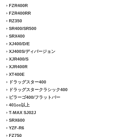
›
FZR400R
›
FZR400RR
›
RZ350
›
SR400/SR500
›
SRX400
›
XJ400/D/E
›
XJ400S/ディバージョン
›
XJR400/S
›
XJR400R
›
XT400E
›
ドラッグスター400
›
ドラッグスタークラシック400
›
ビラーゴ400/フラットバー
›
401cc以上
›
T-MAX SJ02J
›
SRX600
›
YZF-R6
›
FZ750