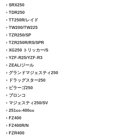
›
SRX250
›
TDR250
›
TT250R/レイド
›
TW200/TW225
›
TZR250/SP
›
TZR250R/RS/SPR
›
XG250 トリッカー/S
›
YZF-R25/YZF-R3
›
ZEAL/ジール
›
グランドマジェスティ250
›
ドラッグスター250
›
ビラーゴ250
›
ブロンコ
›
マジェスティ250/SV
›
251cc-400cc
›
FZ400
›
FZ400R/N
›
FZR400