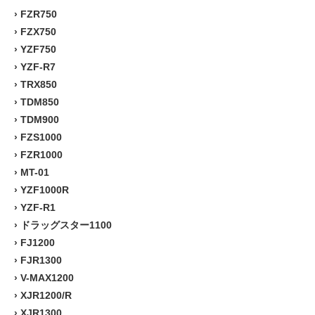
›
FZR750
›
FZX750
›
YZF750
›
YZF-R7
›
TRX850
›
TDM850
›
TDM900
›
FZS1000
›
FZR1000
›
MT-01
›
YZF1000R
›
YZF-R1
›
ドラッグスター1100
›
FJ1200
›
FJR1300
›
V-MAX1200
›
XJR1200/R
›
XJR1300