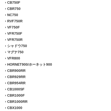
›
CB750F
›
CBR750
›
NC750
›
RVF750R
›
VF750F
›
VFR750F
›
VFR750R
›
シャドウ750
›
マグナ750
›
VFR800
›
HORNET900/ホーネット900
›
CBR900RR
›
CBR929RR
›
CBR954RR
›
CB1000SF
›
CBR1000F
›
CBR1000RR
›
CBX1000