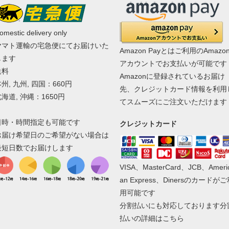
omestic delivery only
ヤマト運輸の宅急便にてお届けいた
Amazon Payとはご利用のAmazo
します
アカウントでお支払いが可能です
送料
Amazonに登録されているお届け
州, 九州, 四国：660円
先、クレジットカード情報を利用
海道, 沖縄：1650円
てスムーズにご注文いただけます
日時・時間指定も可能です
クレジットカード
お届け希望日のご希望がない場合は
最短日数でお届けします
VISA、MasterCard、JCB、Ameri
an Express、Dinersのカードが
用可能です
分割払いにも対応しております
分
払いの詳細はこちら