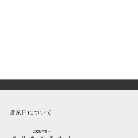
営業日について
2026年8月
日
月
火
水
木
金
土