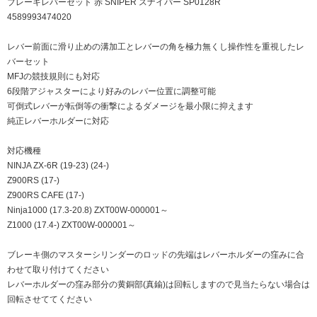
ブレーキレバーセット 赤 SNIPER スナイパー SP0128R
4589993474020
レバー前面に滑り止めの溝加工とレバーの角を極力無くし操作性を重視したレ
バーセット
MFJの競技規則にも対応
6段階アジャスターにより好みのレバー位置に調整可能
可倒式レバーが転倒等の衝撃によるダメージを最小限に抑えます
純正レバーホルダーに対応
対応機種
NINJA ZX-6R (19-23) (24-)
Z900RS (17-)
Z900RS CAFE (17-)
Ninja1000 (17.3-20.8) ZXT00W-000001～
Z1000 (17.4-) ZXT00W-000001～
ブレーキ側のマスターシリンダーのロッドの先端はレバーホルダーの窪みに合
わせて取り付けてください
レバーホルダーの窪み部分の黄銅部(真鍮)は回転しますので見当たらない場合は
回転させててください