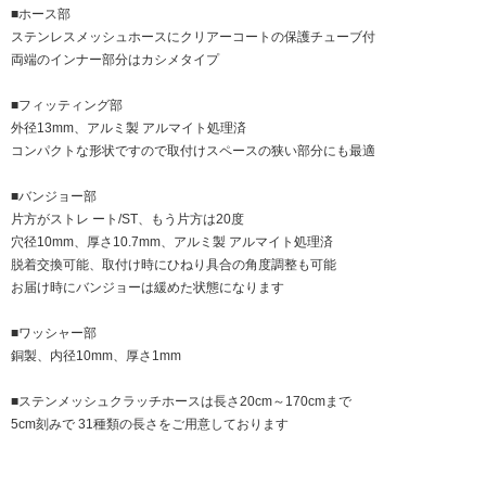
■ホース部
ステンレスメッシュホースにクリアーコートの保護チューブ付
両端のインナー部分はカシメタイプ
■フィッティング部
外径13mm、アルミ製 アルマイト処理済
コンパクトな形状ですので取付けスペースの狭い部分にも最適
■バンジョー部
片方がストレ ート/ST、もう片方は20度
穴径10mm、厚さ10.7mm、アルミ製 アルマイト処理済
脱着交換可能、取付け時にひねり具合の角度調整も可能
お届け時にバンジョーは緩めた状態になります
■ワッシャー部
銅製、内径10mm、厚さ1mm
■ステンメッシュクラッチホースは長さ20cm～170cmまで
5cm刻みで 31種類の長さをご用意しております