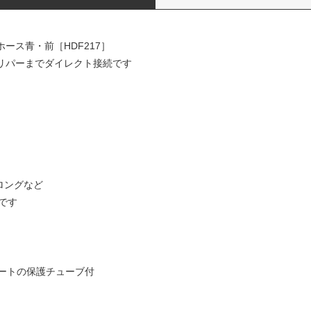
キホース青・前［HDF217］
ャリパーまでダイレクト接続です
mロングなど
です
ートの保護チューブ付