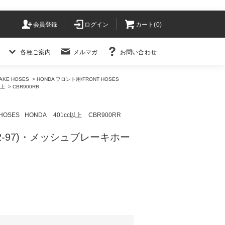
会員登録
ログイン
カート(
0
)
各種ご案内
メルマガ
お問い合わせ
KE HOSES
>
HONDA フロント用/FRONT HOSES
以上
>
CBR900RR
HOSES
HONDA
401cc以上
CBR900RR
(92-97)・メッシュブレーキホー
)