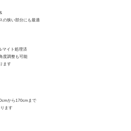
&
スの狭い部分にも最適
アルマイト処理済
角度調整も可能
ります
cmから170cmまで
おります