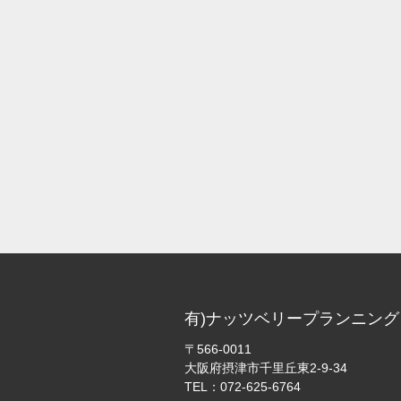
有)ナッツベリープランニング
〒566-0011
大阪府摂津市千里丘東2-9-34
TEL：
072-625-6764