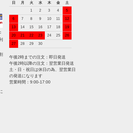
日
月
火
水
木
金
土
1
2
3
4
5
6
7
8
9
10
11
12
13
14
15
16
17
18
19
c
20
21
22
23
24
25
26
ご利
27
28
29
30
割
午後2時までの注文：即日発送
午後2時以降の注文：翌営業日発送
土・日・祝日は休日の為、翌営業日
の発送になります
営業時間：9:00-17:00
に