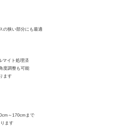
スの狭い部分にも最適
アルマイト処理済
角度調整も可能
ります
m～170cmまで
おります