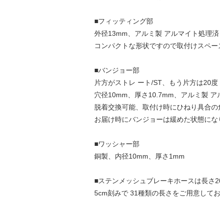
■フィッティング部
外径13mm、アルミ製 アルマイト処理済
コンパクトな形状ですので取付けスペー
■バンジョー部
片方がストレ ート/ST、もう片方は20度
穴径10mm、厚さ10.7mm、アルミ製 
脱着交換可能、取付け時にひねり具合の
お届け時にバンジョーは緩めた状態にな
■ワッシャー部
銅製、内径10mm、厚さ1mm
■ステンメッシュブレーキホースは長さ20c
5cm刻みで 31種類の長さをご用意して