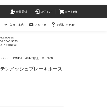
会員登録
ログイン
カート(
0
)
各種ご案内
メルマガ
お問い合わせ
KE HOSES
& REAR SETS
以上
>
VTR1000F
HOSES
HONDA
401cc以上
VTR1000F
F・ステンメッシュブレーキホース
)