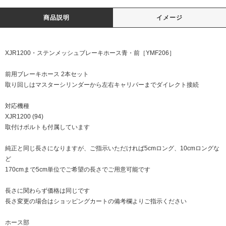
商品説明
イメージ
XJR1200・ステンメッシュブレーキホース青・前［YMF206］
前用ブレーキホース 2本セット
取り回しはマスターシリンダーから左右キャリパーまでダイレクト接続
対応機種
XJR1200 (94)
取付けボルトも付属しています
純正と同じ長さになりますが、ご指示いただければ5cmロング、10cmロングな
ど
170cmまで5cm単位でご希望の長さでご用意可能です
長さに関わらず価格は同じです
長さ変更の場合はショッピングカートの備考欄よりご指示ください
ホース部