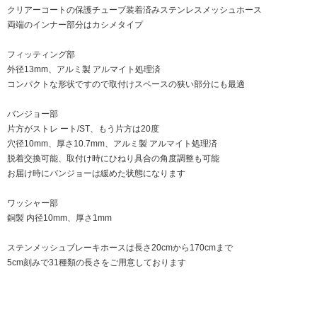
クリアーコートの保護チューブ装着済みステンレスメッシュホース
両端のインナー部分はカシメタイプ
フィッティング部
外径13mm、アルミ製 アルマイト処理済
コンパクトな形状ですので取付けスペースの狭い部分にも最適
バンジョー部
片方がストレ ート/ST、もう片方は20度
穴径10mm、厚さ10.7mm、アルミ製 アルマイト処理済
脱着交換可能、取付け時にひねり具合の角度調整も可能
お届け時にバンジョーは緩めた状態になります
ワッシャー部
銅製 内径10mm、厚さ1mm
ステンメッシュブレーキホースは長さ20cmから170cmまで
5cm刻みで31種類の長さをご用意しております