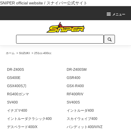
SNIPER official website / スナイパー公式サイト
メニュー
ホーム
>
SUZUKI
>
251cc-400cc
DR-Z400S
DR-Z400SM
GS400E
GSR400
GSX400S刀
GSX-R400
RG400ガンマ
RF400R/V
SV400
SV400S
イナズマ400
イントルーダ400
イントルーダクラシック400
スカイウェイブ400
デスペラード400/X
バンディット400/V/VZ