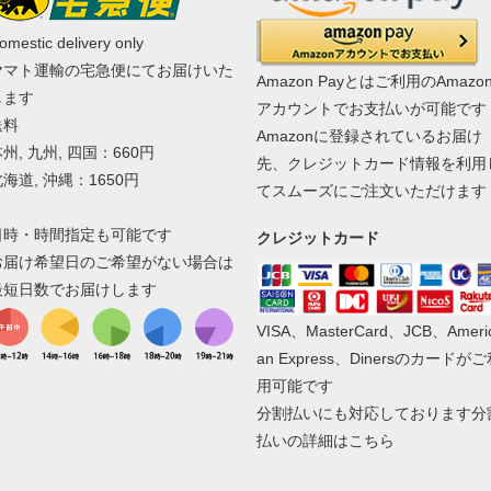
omestic delivery only
ヤマト運輸の宅急便にてお届けいた
Amazon Payとはご利用のAmazo
します
アカウントでお支払いが可能です
送料
Amazonに登録されているお届け
州, 九州, 四国：660円
先、クレジットカード情報を利用
海道, 沖縄：1650円
てスムーズにご注文いただけます
日時・時間指定も可能です
クレジットカード
お届け希望日のご希望がない場合は
最短日数でお届けします
VISA、MasterCard、JCB、Ameri
an Express、Dinersのカードが
用可能です
分割払いにも対応しております
分
払いの詳細はこちら