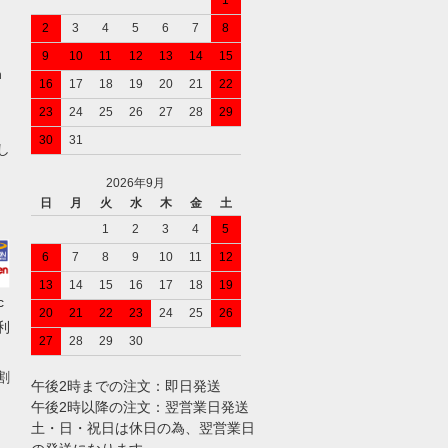
1
2
3
4
5
6
7
8
9
10
11
12
13
14
15
n
16
17
18
19
20
21
22
23
24
25
26
27
28
29
30
31
し
2026年9月
日
月
火
水
木
金
土
1
2
3
4
5
6
7
8
9
10
11
12
13
14
15
16
17
18
19
c
20
21
22
23
24
25
26
ご利
27
28
29
30
割
午後2時までの注文：即日発送
午後2時以降の注文：翌営業日発送
土・日・祝日は休日の為、翌営業日