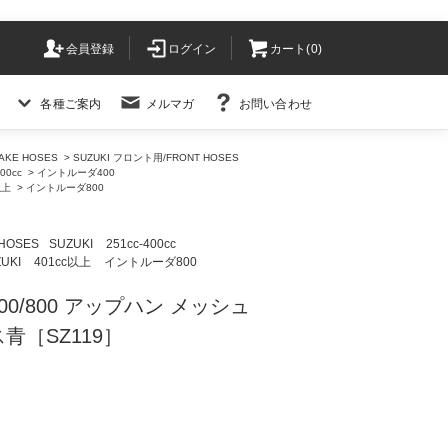
会員登録
ログイン
カート(
0
)
各種ご案内
メルマガ
お問い合わせ
KE HOSES
>
SUZUKI フロント用/FRONT HOSES
400cc
>
イントルーダ400
以上
>
イントルーダ800
HOSES
SUZUKI
251cc-400cc
UKI
401cc以上
イントルーダ800
0/800 アップハン メッシュ
青［SZ119］