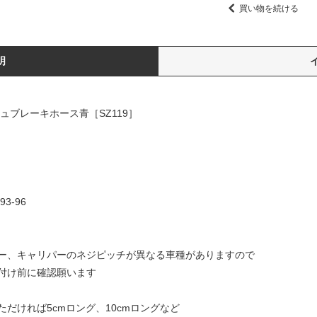
買い物を続ける
明
シュブレーキホース青［SZ119］
3-96
ー、キャリパーのネジピッチが異なる車種がありますので
付け前に確認願います
だければ5cmロング、10cmロングなど